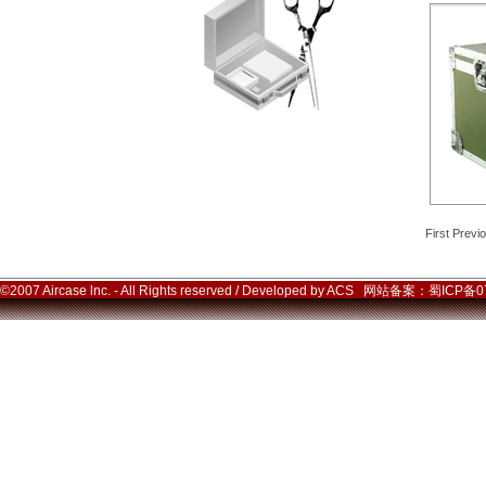
First Prev
©2007 Aircase lnc. - All Rights reserved / Developed by ACS 网站备案：蜀ICP