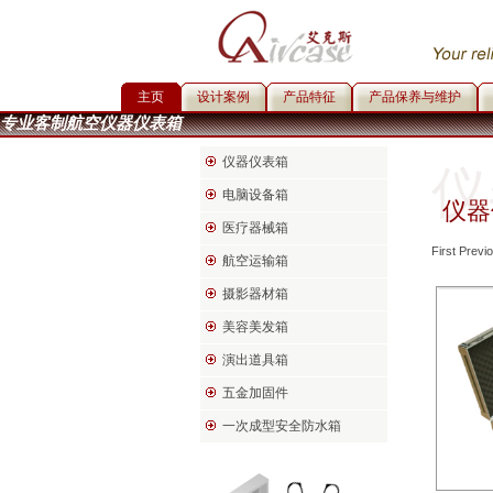
主页
设计案例
产品特征
产品保养与维护
专业客制航空仪器仪表箱
仪器仪表箱
仪
电脑设备箱
仪器
医疗器械箱
First Prev
航空运输箱
摄影器材箱
美容美发箱
演出道具箱
五金加固件
一次成型安全防水箱