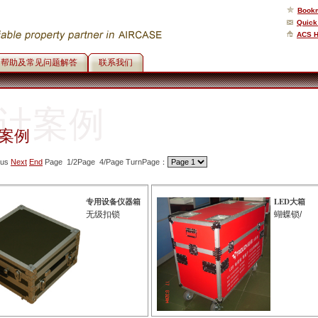
Bookm
Quick
ACS 
帮助及常见问题解答
联系我们
计案例
案例
ous
Next
End
Page 1/2Page 4/Page TurnPage：
专用设备仪器箱
LED大箱
无级扣锁
蝴蝶锁/