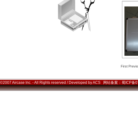
First Previ
©2007 Aircase lnc. - All Rights reserved / Developed by ACS 网站备案：蜀ICP