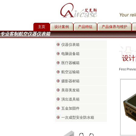
主页
设计案例
产品特征
产品保养与维护
专业客制航空仪器仪表箱
仪器仪表箱
设
电脑设备箱
设计
医疗器械箱
First Previ
航空运输箱
摄影器材箱
美容美发箱
演出道具箱
五金加固件
一次成型安全防水箱