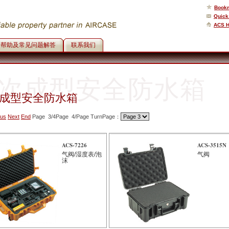
Bookm
Quick
ACS 
帮助及常见问题解答
联系我们
次成型安全防水箱
成型安全防水箱
ous
Next
End
Page 3/4Page 4/Page TurnPage：
ACS-7226
ACS-3515N
气阀/湿度表/泡
气阀
沫