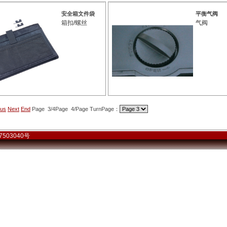
安全箱文件袋
平衡气阀
箱扣/螺丝
气阀
ous
Next
End
Page 3/4Page 4/Page TurnPage：
备07503040号