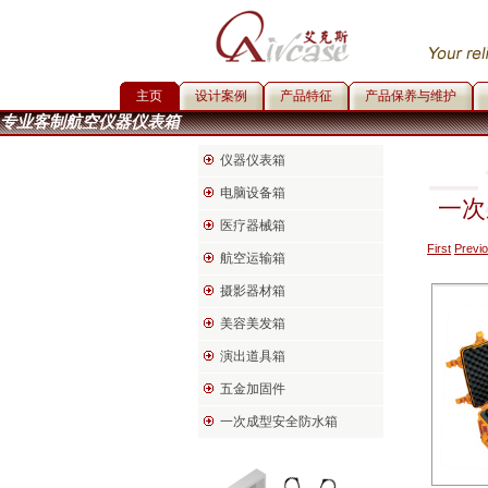
主页
设计案例
产品特征
产品保养与维护
专业客制航空仪器仪表箱
仪器仪表箱
一
电脑设备箱
一次
医疗器械箱
First
Previ
航空运输箱
摄影器材箱
美容美发箱
演出道具箱
五金加固件
一次成型安全防水箱