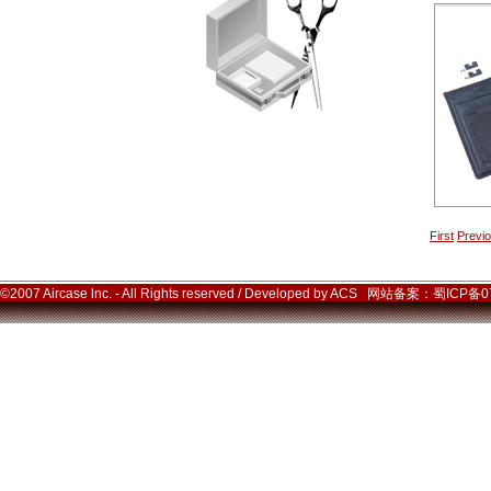
First
Previ
©2007 Aircase lnc. - All Rights reserved / Developed by ACS 网站备案：蜀ICP